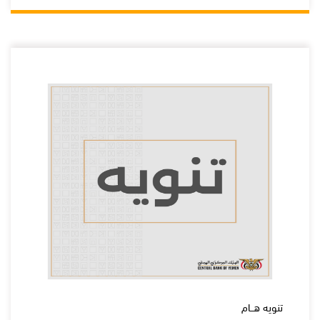
تنويه هــام