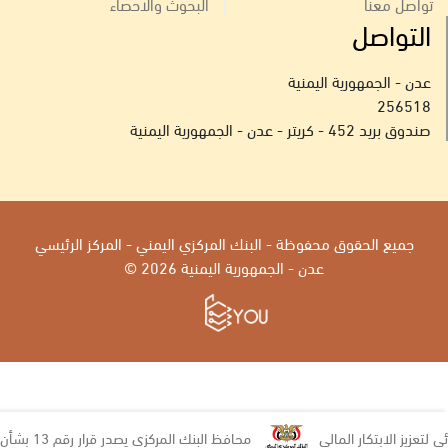
تواصل معنا
البحوث والاحصاء
التواصل
عدن - الجمهورية اليمنية
256518
صندوق بريد 452 - كريتر - عدن - الجمهورية اليمنية
جميع الحقوق محفوظة - البنك المركزي اليمني - المركز الرئيسي
عدن - الجمهورية اليمنية 2026 ©
بتكار المالي
محافظ البنك المركزي يصدر قرار رقم 13 بشأن إيقاف التراخيص لعدد من منشآت الصرافة ووكيل حوالة وإغلاق مقراتها