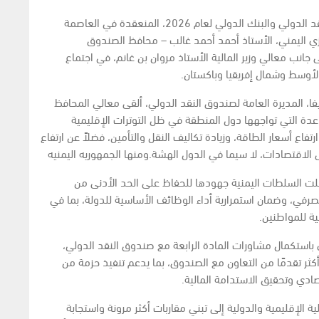
في إطار مشاركتهما في اجتماعات الربيع لصندوق النقد الدولي والبنك الدولي لعام 2026، المنعقدة في العاصمة
ي اليمني، الأستاذ أحمد أحمد غالب – محافظ الصندوق
جانب معالي وزير المالية الأستاذ مروان بن غانم، في اجتماع
الأوسط وشمال إفريقيا وباكستان.
يفا، المديرة العامة لصندوق النقد الدولي، ألقى معالي المحافظ
عدة التي تواجهها دول المنطقة في ظل التوترات الإقليمية
تفاع أسعار الطاقة، وزيادة تكاليف النقل والتأمين، فضلاً عن ارتفاع
الاقتصادات، لا سيما في الدول الهشة.ومنها الجمهوريه اليمنيه
صلت السلطات اليمنية جهودها للحفاظ على الحد الأدنى من
مصرفي، وضمان استمرارية أداء الوظائف الأساسية للدولة، بما في
ية للمواطنين.
استكمال مشاورات المادة الرابعة مع صندوق النقد الدولي،
 أكثر تقدمًا من التعاون مع الصندوق، بما يدعم تنفيذ حزمة من
تصادي وتحقيق الاستدامة المالية.
 الإقليمية والدولية إلى تبني مقاربات أكثر مرونة واستجابة