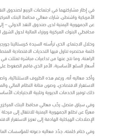
الأمريكية واشنطن، شارك معالي محافظ البنك المركز
عن الجمهورية اليمنية لدى صندوق النقد الدولي – إلى 
محافظي البنوك المركزية ووزراء المالية لدول الشرق 
وخلال الاجتماع، الذي ترأسته السيدة كريستالينا جورج
كلمة مختصره تناول فيها التحديات الاقتصادية المتصا
الراهنة، وما نتج عنها من تداعيات مباشرة تمثلت في ار
أسعار السلع الأساسية، الأمر الذي فاقم الضغوط على 
وأكد معاليه أنه، ورغم هذه الظروف الاستثنائية، وا
الاستقرار الاقتصادي، وصون متانة النظام المالي وال
ذلك توفير الخدمات الحيوية وتلبية الاحتياجات الأساس
وفي سياق متصل، رحّب معالي محافظ البنك المركزي ب
معربًا عن تطلع الجمهورية اليمنية للانتقال إلى مرحلة
الإصلاحات الهيكلية الهادفة إلى تعزيز الاستقرار الاق
وفي ختام كلمته، جدّد معاليه دعوته للمؤسسات المالية