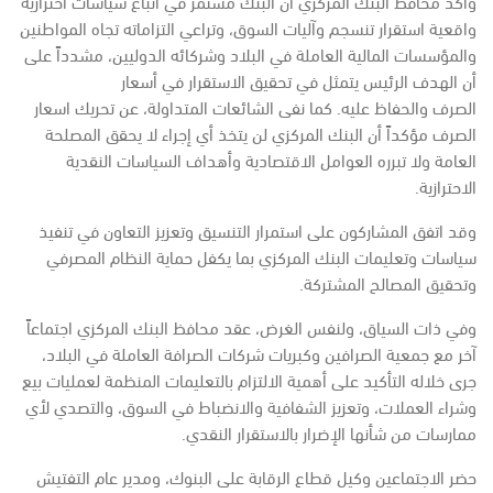
وأكد محافظ البنك المركزي أن البنك مستمر في اتباع سياسات احترازية
واقعية استقرار تنسجم وآليات السوق، وتراعي التزاماته تجاه المواطنين
والمؤسسات المالية العاملة في البلاد وشركائه الدوليين، مشدداً على
أن الهدف الرئيس يتمثل في تحقيق الاستقرار في أسعار
الصرف والحفاظ عليه. كما نفى الشائعات المتداولة، عن تحريك اسعار
الصرف مؤكداً أن البنك المركزي لن يتخذ أي إجراء لا يحقق المصلحة
العامة ولا تبرره العوامل الاقتصادية وأهداف السياسات النقدية
الاحترازية.
وقد اتفق المشاركون على استمرار التنسيق وتعزيز التعاون في تنفيذ
سياسات وتعليمات البنك المركزي بما يكفل حماية النظام المصرفي
وتحقيق المصالح المشتركة.
وفي ذات السياق، ولنفس الغرض، عقد محافظ البنك المركزي اجتماعاً
آخر مع جمعية الصرافين وكبريات شركات الصرافة العاملة في البلاد،
جرى خلاله التأكيد على أهمية الالتزام بالتعليمات المنظمة لعمليات بيع
وشراء العملات، وتعزيز الشفافية والانضباط في السوق، والتصدي لأي
ممارسات من شأنها الإضرار بالاستقرار النقدي.
حضر الاجتماعين وكيل قطاع الرقابة على البنوك، ومدير عام التفتيش