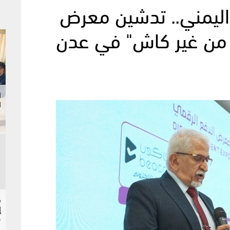
 اليمني.. تدشين معرض
من غير كاش" في عدن
ا
ا
إ
ح