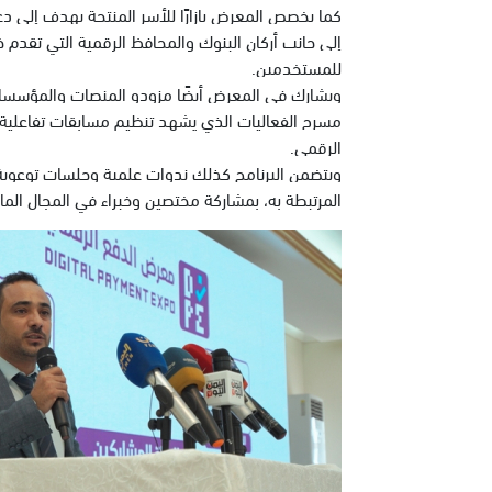
كما يخصص المعرض بازارًا للأسر المنتجة يهدف إلى دع
إلى جانب أركان البنوك والمحافظ الرقمية التي تقدم 
للمستخدمين.
ويشارك في المعرض أيضًا مزودو المنصات والمؤسسات ا
مسرح الفعاليات الذي يشهد تنظيم مسابقات تفاعلية و
الرقمي.
ويتضمن البرنامج كذلك ندوات علمية وجلسات توعوية
المرتبطة به، بمشاركة مختصين وخبراء في المجال الما