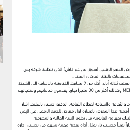
ا
عرض الدفع الرقمي (سوق من غير كاش) الذي تنظمه شركة بس
لمدفوعات بالبنك المركزي اليمني.
ويشارك في المعرض الذي يضم ستة أقسام رئيسية ويستمر ثلاثة أيام، أكثر من 9 محافظ إلكترونية بالإضافة الى الشبكة
الموحدة للتحويلات، والشركة الوطنية للمدفوعات MEPS وكذلك أكثر من 30 متجراً تجارياً يقدمون خدماتهم ومنتجاتهم
والثقافة والسياحة لقطاع الثقافة، الدكتور حسين باسليم، اشار
ى أهمية هذا المعرض باعتباره اول معرض للدفع الرقمي في اليمن
 بمهامه القانونية في تطوير البنية المالية والمصرفية.
اراً تقنياً فحسب بل يمثل أداة نقدية مهمة تسهم في تحسين إدارة