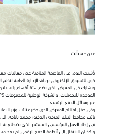
عدن - سبأنت:
دُشنت اليوم، في العاصمة المؤقتة عدن فعاليات م
كون للتسويق الإلكتروني برعاية الإدارة العامة لنظم ا
عبر وسائل الدفع الرقمية.
وفي حفل افتتاح المعرض الذي حضره نائب وزير الاعلام 
نائب محافظ البنك المركزي الدكتور محمد باناجه، إل
في إطار العمل المؤسسي المستمر الذي يضطلع به البنك
واكذ ان الانتقال إلى أنظمة الدفع الرقمي لم يعد مس