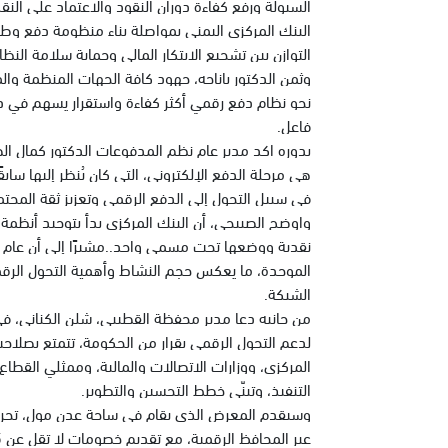
السيولة ورفع كفاءة دوران النقود والاعتماد على النقد 
البنك المركزي اليمني بمواصلة بناء منظومة دفع وط
التوازن بين تشجيع الابتكار المالي وحماية سلامة النظ
وثمن الدكتور باناجه، جهود كافة الجهات المنظمة وا
نحو نظام دفع رقمي أكثر كفاءة واستقرار يسهم في 
فاعل.
بدوره اكد مدير عام نظم المدفوعات الدكتور كمال ال
هي مرحلة الدفع الإلكتروني، التي كان يُنظر إليها ساب
في سبيل التحول إلى الدفع الرقمي وتعزيز ثقة المجتم
الموحدة، ما يعكس حجم النشاط وأهمية التحول الرقمي
الشبكة.
من جانبه دعا مدير محفظة القطيبي، شلن الكناني، في
لدعم التحول الرقمي بقرار من الحكومة، تتمتع بصلاح
المركزي، ووزارات الاتصالات والمالية، وممثلي القطاع 
التنفيذ، وتبنّي خطط التحسين والتطوير.
وسيقدم المعرض الذي يقام في ساحة عدن مول، تجربة ع
عبر المحافظ الرقمية، مع تقديم خصومات لا تقل عن 25 بالمائة بما يشجع على استخدام وسائل الدفع الحديثة.