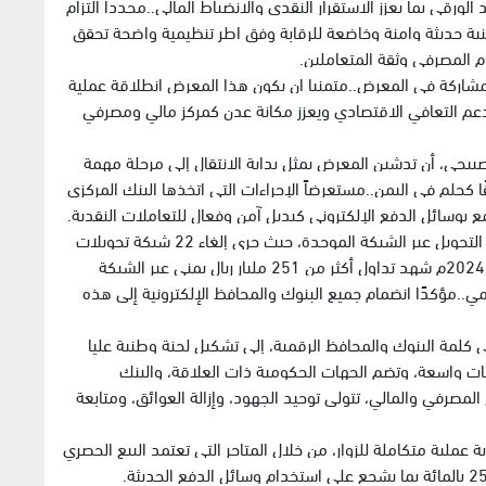
الورقي بما يعزز الاستقرار النقدي والانضباط المالي..مجدداً التزام
نية حديثة وامنة وخاضعة للرقابة وفق اطر تنظيمية واضحة تحقق
ام المصرفي وثقة المتعاملين.
لمشاركة في المعرض..متمنيا ان يكون هذا المعرض انطلاقة عملية
دعم التعافي الاقتصادي ويعزز مكانة عدن كمركز مالي ومصرفي
صبيحي، أن تدشين المعرض يمثل بداية الانتقال إلى مرحلة مهمة
قًا كحلم في اليمن..مستعرضاً الإجراءات التي اتخذها البنك المركزي
ع بوسائل الدفع الإلكتروني كبديل آمن وفعال للتعاملات النقدية.
واوضح الصبيحي، أن البنك المركزي بدأ بتوحيد أنظمة التحويل عبر الشبكة الموحدة، حيث جرى إلغاء 22 شبكة تحويلات
نقدية ووضعها تحت مسمى واحد..مشيرًا إلى أن عام 2024م شهد تداول أكثر من 251 مليار ريال يمني عبر الشبكة
..مؤكدًا انضمام جميع البنوك والمحافظ الإلكترونية إلى هذه
 كلمة البنوك والمحافظ الرقمية، إلى تشكيل لجنة وطنية عليا
يات واسعة، وتضم الجهات الحكومية ذات العلاقة، والبنك
المصرفي والمالي، تتولى توحيد الجهود، وإزالة العوائق، ومتابعة
ملية متكاملة للزوار، من خلال المتاجر التي تعتمد البيع الحصري