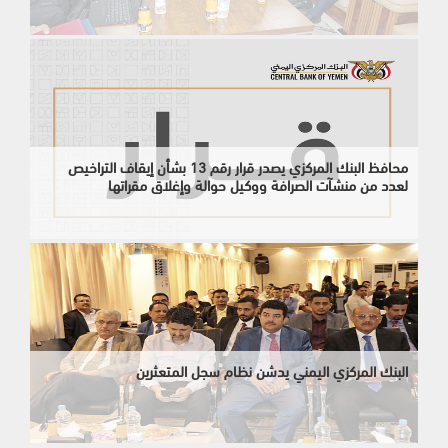
محافظ البنك المركزي يصدر قرار رقم 13 بشأن إيقاف التراخيص
لعدد من منشآت الصرافة ووكيل حوالة وإغلاق مقراتها
البنك المركزي اليمني يدشن نظام سجل المتعثرين