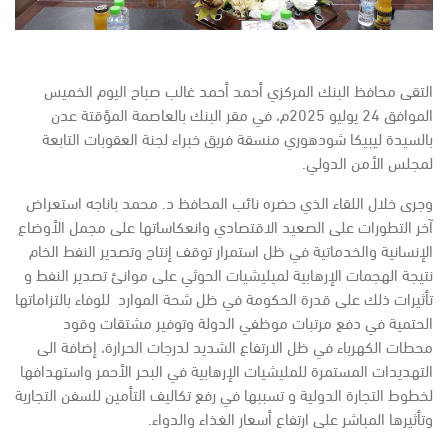
التقى محافظ البنك المركزي أحمد أحمد غالب صباح اليوم الخميس
الموافق 24 يوليو 2025م، في مقر البنك بالعاصمة المؤقتة عدن
بالسيدة ليبيكا شودهوري منسقة فريق خبراء لجنة العقوبات التابعة
لمجلس الأمن الدولي.
وجرى خلال اللقاء الذي حضره نائب المحافظ د. محمد باناجه استعراض
آخر التطورات على الصعيد الاقتصادي وانعكاساتها على مجمل الأوضاع
الإنسانية والخدماتية في ظل استمرار توقف إنتاج وتصدير النفط الخام
نتيجة الهجمات الإرهابية لميليشيات الحوثي على موانئ تصدير النفط و
تأثيرات ذلك على قدرة الحكومة في ظل شحة الموارد للوفاء بالتزاماتها
الحتمية في دفع مرتبات موظفي الدولة وتوفير مشتقات وقود
محطات الكهرباء في ظل الارتفاع الشديد لدرجات الحرارة، إضافة الى
التهديدات المستمرة للمليشيات الإرهابية في البحر الأحمر واستهدافها
لخطوط التجارة الدولية و تسببها في رفع تكاليف التأمين للسفن التجارية
وتأثيرها المباشر على ارتفاع أسعار الغذاء والدواء.