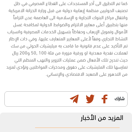
كما تم التطرق الى آخر المستجدات على القطاع المصرفي في ظل
تصنيف الحوثيين منظمة إرهابية دولية من قبل وزارة الخزانة الامريكية
وانتقال مراكز البنوك التجارية و الإسلامية الى العاصمة عدن التزاماً
منها بتطبيق أعلى معايير الالتزام والضوابط الدولية لمكافحة غسل
الأموال وتمويل الإرهاب وحفاظاً بتسهيل الخدمات المصرفية وانسياب
النشاط التجاري وفقاً لأعلى المعايير المتعارف عليها، وفي ذات الإطار
تم التأكيد على عدم قانونية ما قامت به ميليشيات الحوثي من سك
لعملات نقدية معدنية او ورقية مزورة من فئة 100 ,50 و200 ريال
حيث تندرج تلك الأفعال ضمن عمليات التزوير والنهب المنظم التي
تمارسها تلك المليشيات على حقوق ومدخرات المواطنين وتؤدي لمزيد
من التدهور على الصعيد الاقتصادي والإنساني.
شارك
المزيد من الأخبار